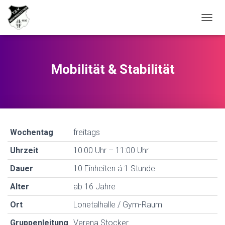
N
A
V
I
G
Mobilität & Stabilität
A
T
I
O
N
U
M
Wochentag
freitags
S
C
Uhrzeit
10:00 Uhr – 11:00 Uhr
H
Dauer
10 Einheiten á 1 Stunde
A
L
Alter
ab 16 Jahre
T
E
Ort
Lonetalhalle / Gym-Raum
N
Gruppenleitung
Verena Stocker